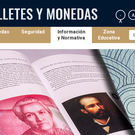
LLETES Y MONEDAS
-
A
A
edas
Seguridad
Información
Zona
y Normativa
Educativa