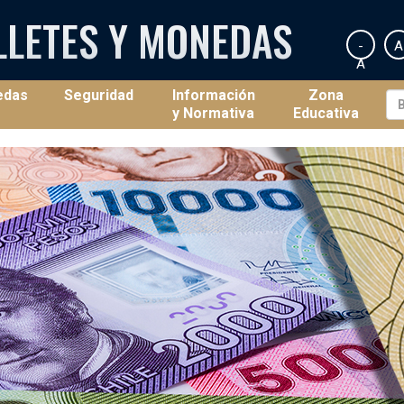
LLETES Y MONEDAS
-
A
A
edas
Seguridad
Información
Zona
y Normativa
Educativa